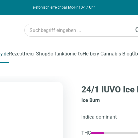
Telefonisch erreichbar Mo-Fr 10-17 Uhr
ry.de
Rezeptfreier Shop
So funktioniert's
Herbery Cannabis Blog
Üb
24/1 IUVO Ice
Ice Burn
Indica dominant
THC