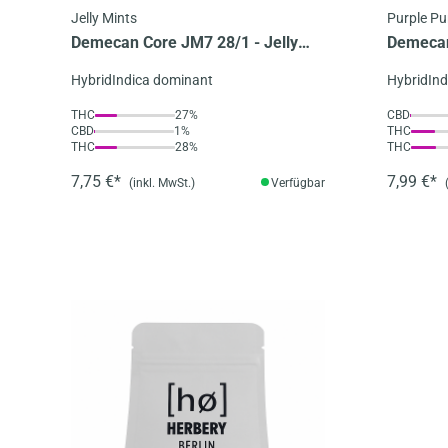
Jelly Mints
Purple Pu
Demecan Core JM7 28/1 - Jelly
Demecan
Mints
Purple 
Hybrid
Indica dominant
Hybrid
In
THC
27%
CBD
CBD
1%
THC
THC
28%
THC
7,75 €*
7,99 €*
(inkl. MwSt.)
Verfügbar