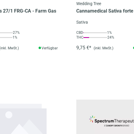
Wedding Tree
s 27/1 FRG-CA - Farm Gas
Cannamedical Sativa forte
Wedding Tree
Sativa
27%
CBD
1%
1%
THC
24%
9,75 €*
(inkl. MwSt.)
Verfügbar
(inkl. MwSt.)