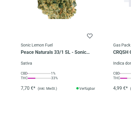
Sonic Lemon Fuel
Gas Pack
Peace Naturals 33/1 SL - Sonic
CRQSH G
Lemon Fuel
smalls
Sativa
Indica do
CBD
1%
CBD
THC
33%
THC
7,70 €*
4,99 €*
(inkl. MwSt.)
Verfügbar