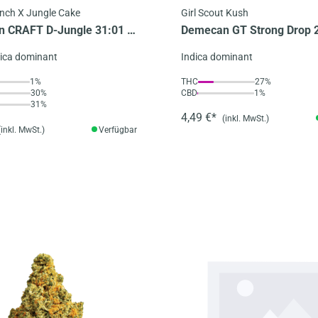
nch X Jungle Cake
Girl Scout Kush
 CRAFT D-Jungle 31:01 -
Demecan GT Strong Drop 
Punch X Jungle Cake
Mini's - Girl Scout Kush
dica dominant
Indica dominant
1%
THC
27%
30%
CBD
1%
31%
4,49 €*
(inkl. MwSt.)
(inkl. MwSt.)
Verfügbar