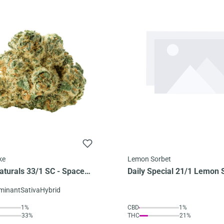
ke
Lemon Sorbet
aturals 33/1 SC - Space
Daily Special 21/1 Lemon 
ominant
Sativa
Hybrid
1%
CBD
1%
33%
THC
21%