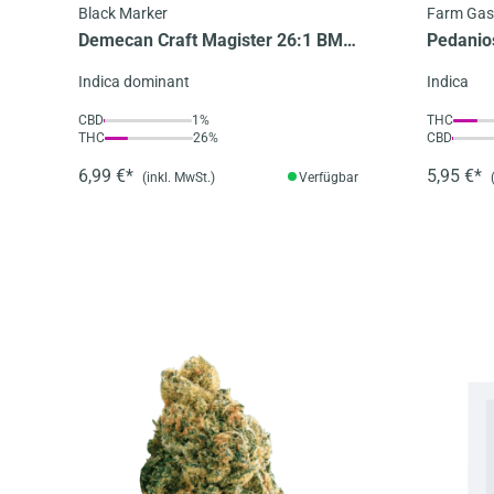
Black Marker
Farm Gas
Demecan Craft Magister 26:1 BM -
Pedanio
Black Marker
Indica dominant
Indica
CBD
1%
THC
THC
26%
CBD
6,99 €*
5,95 €*
(inkl. MwSt.)
Verfügbar