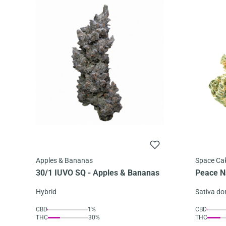
Apples & Bananas
Space Ca
30/1 IUVO SQ - Apples & Bananas
Peace N
Cake
Hybrid
Sativa d
CBD
1%
CBD
THC
30%
THC