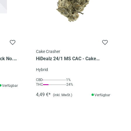
Cake Crasher
ck No. 2
HiDealz 24/1 MS CAC - Cake
Crasher smalls
Hybrid
CBD
1%
THC
24%
Verfügbar
4,49 €*
(inkl. MwSt.)
Verfügbar