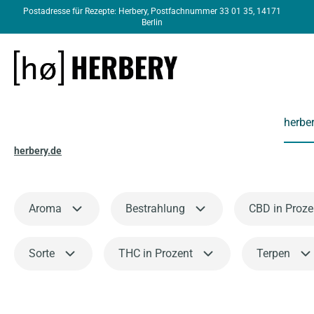
Postadresse für Rezepte: Herbery, Postfachnummer 33 01 35, 14171
springen
Zur Hauptnavigation springen
Berlin
herbe
herbery.de
Aroma
Bestrahlung
CBD in Proze
Sorte
THC in Prozent
Terpen