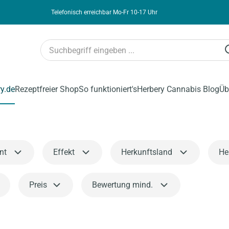
Telefonisch erreichbar Mo-Fr 10-17 Uhr
ry.de
Rezeptfreier Shop
So funktioniert's
Herbery Cannabis Blog
Üb
nt
Effekt
Herkunftsland
Her
Preis
Bewertung mind.